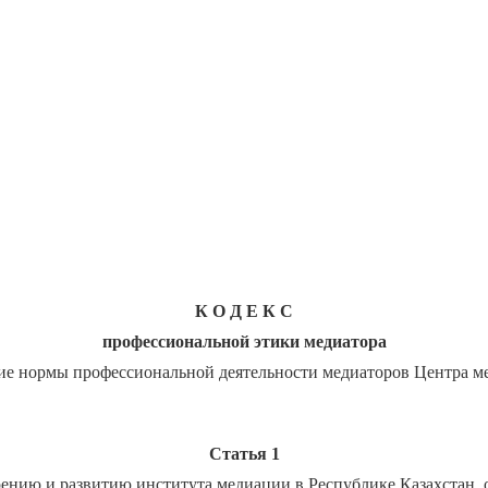
К О Д Е К С
профессиональной этики медиатора
ские нормы профессиональной деятельности медиаторов Центр
Статья 1
ению и развитию института медиации в Республике Казахстан,