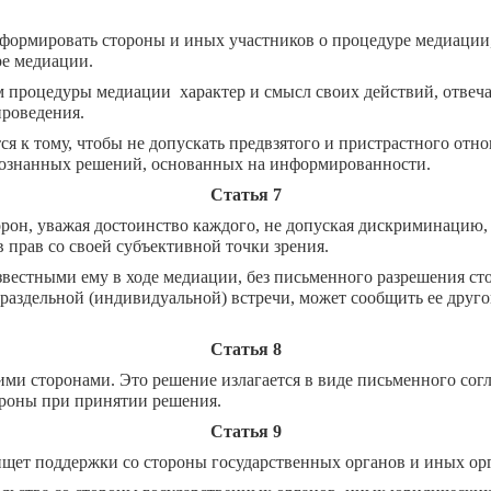
формировать стороны и иных участников о процедуре медиации,
ре медиации.
м процедуры медиации характер и смысл своих действий, отвеч
проведения.
 к тому, чтобы не допускать предвзятого и пристрастного отнош
сознанных решений, основанных на информированности.
Статья 7
рон, уважая достоинство каждого, не допуская дискриминацию, 
 прав со своей субъективной точки зрения.
известными ему в ходе медиации, без письменного разрешения с
аздельной (индивидуальной) встречи, может сообщить ее другой
Статья 8
ми сторонами. Это решение излагается в виде письменного сог
ороны при принятии решения.
Статья 9
щет поддержки со стороны государственных органов и иных орг