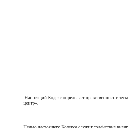
Настоящий Кодекс определяет нравственно-этиче
центр».
Целью настоящего Кодекса служит содействие внедр