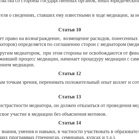
ельства со стороны государственных органов, иных юридических
теля о сведениях, ставших ему известными в ходе медиации, за
Статья 10
 право на вознаграждение, возмещение расходов, понесенных в
торов) определяется по соглашению сторон с медиато­ром (меди
ругим медиатором, при этом стороны не освобождаются от фина
живший процесс медиации, начинает процедуру медиации с само
дением медиации.
Статья 12
ым точкам зрения, перенимать положительный опыт коллег и со
Статья 13
страстности медиатора, он должен отказаться от проведения ме
свое участие в медиации без объяснения мотивов.
Статья 14
знания, умения и навыки, в частности участвовать в образова
 программах (тренингах, семинарах, курсах и т.д.).