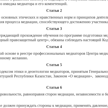
 имиджа медиатора и его компетенций.
Статья 2
 основных этических и нравственных норм и принципов деятель
ция процесса медиации, способствующего достижению участник
Статья 3
ерждающий прохождение обучения по программе подготовки мед
ный правозащитный центр», обязаны соблюдать настоящий Код
Статья 4
ной основе в реестре профессиональных медиаторов Центра м
венному желанию.
Статья 5
одексом этики и деонтологии медиаторов, принятым Генеральн
туцией Республики Казахстан, Законом «О медиации», законод
Статья 6
ровольности, равноправия сторон медиации, независимости и б
е должен принуждать стороны к медиации, применять давление,