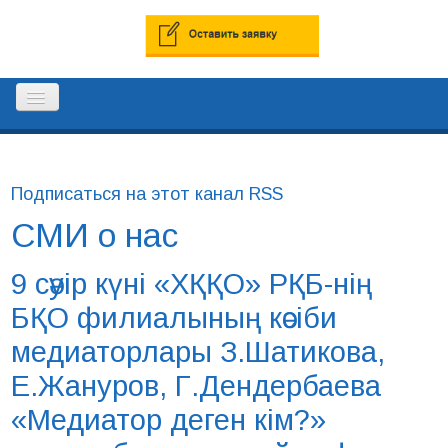
ГЛАВНАЯ
Подписаться на этот канал RSS
СМИ о нас
РЕЕСТР ПРОФЕССИОНАЛЬНЫХ
МЕДИАТОРОВ
9 сәуір күні «ХҚҚО» РҚБ-нің
БҚО филиалының кәсіби
КОНТАКТЫ
медиаторлары З.Шатикова,
Е.Жануров, Г.Дендербаева
«Медиатор деген кім?»