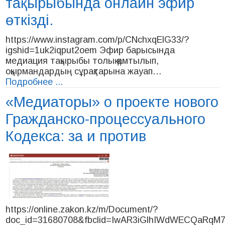
тақырыбында онлайн эфир
өткізді.
https://www.instagram.com/p/CNchxqElG33/?
igshid=1uk2iqput2oem Эфир барысында
медиация тақырыбы толық қамтылып,
оқырмандардың сұрақтарына жауап…
Подробнее ...
«Медиаторы» о проекте нового
Гражданско-процессуального
Кодекса: за и против
https://online.zakon.kz/m/Document/?
doc_id=31680708&fbclid=IwAR3iGlhIWdWECQaRq