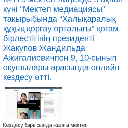
күні “Мектеп медиациясы”
тақырыбында “Халықаралық
құқық қорғау орталығы” қоғам
бірлестігінің президенті
Жакупов Жандильда
Ажигалиевичпен 9, 10-сынып
оқушылары арасында онлайн
кездесу өтті.
Кездесу барысында жалпы мектеп