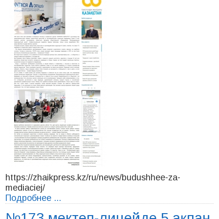
https://zhaikpress.kz/ru/news/budushhee-za-
mediaciej/
Подробнее ...
№173 мектеп-лицейде 5 ақпан