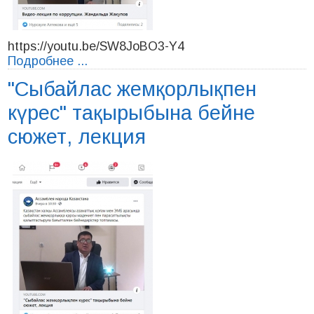
https://youtu.be/SW8JoBO3-Y4
Подробнее ...
"Сыбайлас жемқорлықпен
күрес" тақырыбына бейне
сюжет, лекция